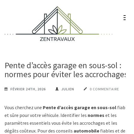
Aller
au
contenu
(Pressez
Entrée)
Zentravaux
Chez vous, naturellement mieux
Pente d’accès garage en sous-sol :
normes pour éviter les accrochages
FÉVRIER 24TH, 2026
JULIEN
0 COMMENTAIRE
Vous cherchez une
Pente d’accès garage en sous-sol
fiable
et sûre pour votre véhicule. Identifier les
normes
et les
paramètres essentiels vous évite les accrochages et les
dégâts coûteux. Pour des conseils
automobile
fiables et des