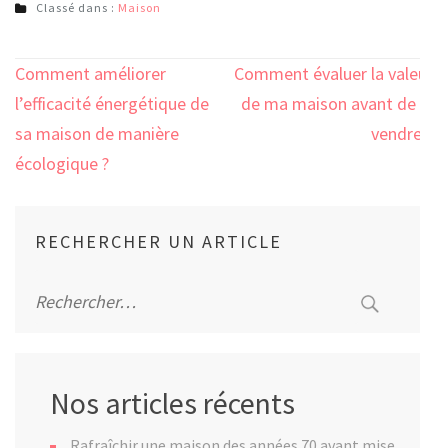
Classé dans :
Maison
Navigation
Comment améliorer
Comment évaluer la valeur
de
l’efficacité énergétique de
de ma maison avant de la
l’article
sa maison de manière
vendre ?
écologique ?
RECHERCHER UN ARTICLE
Rechercher :
Nos articles récents
Rafraîchir une maison des années 70 avant mise