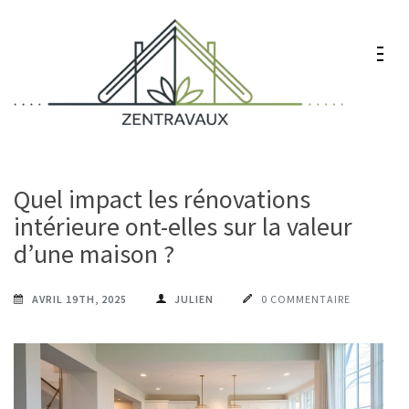
Aller
au
contenu
(Pressez
Entrée)
Zentravaux
Chez vous, naturellement mieux
Quel impact les rénovations
intérieure ont-elles sur la valeur
d’une maison ?
AVRIL 19TH, 2025
JULIEN
0 COMMENTAIRE