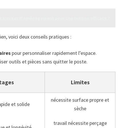
e travaux d'aménagement pour une maison efficace ?
dien, voici deux conseils pratiques :
aires
pour personnaliser rapidement l’espace.
ser outils et pièces sans quitter le poste.
tages
Limites
nécessite surface propre et
apide et solide
sèche
travail nécessite perçage
ue et longévité