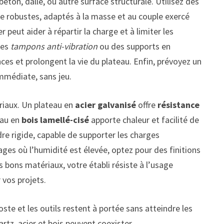
 béton, dalle, ou autre surface structurale. Utilisez des
 robustes, adaptés à la masse et au couple exercé
 peut aider à répartir la charge et à limiter les
des
tampons anti-vibration
ou des supports en
es et prolongent la vie du plateau. Enfin, prévoyez un
immédiate, sans jeu.
ériaux. Un plateau en
acier galvanisé
offre
résistance
eau en
bois lamellé-cisé
apporte chaleur et facilité de
dre rigide, capable de supporter les charges
ges où l’humidité est élevée, optez pour des finitions
 bons matériaux, votre établi résiste à l’usage
 vos projets.
oste et les outils restent à portée sans atteindre les
rtz, acier et bois peuvent coexister