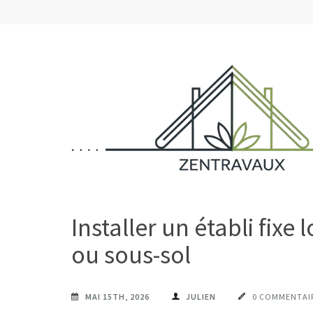
Aller
au
contenu
(Pressez
Entrée)
ZENTRAVAUX
Chez vous, naturellement mieux
Installer un établi fixe
ou sous-sol
MAI 15TH, 2026
JULIEN
0 COMMENTAI