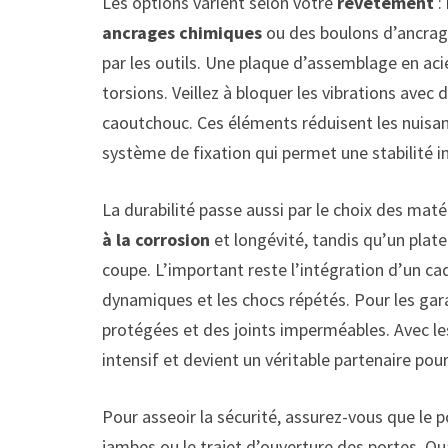
Les options varient selon votre
revêtement
:
ancrages chimiques
ou des boulons d’ancrage
par les outils. Une plaque d’assemblage en acier
torsions. Veillez à bloquer les vibrations avec 
caoutchouc. Ces éléments réduisent les nuisanc
système de fixation qui permet une stabilité 
La durabilité passe aussi par le choix des mat
à la corrosion
et longévité, tandis qu’un plat
coupe. L’important reste l’intégration d’un ca
dynamiques et les chocs répétés. Pour les gara
protégées et des joints imperméables. Avec les
intensif et devient un véritable partenaire pour
Pour asseoir la sécurité, assurez-vous que le p
jambes ou le trajet d’ouverture des portes. Qua