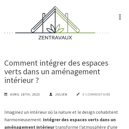
Aller
au
contenu
(Pressez
Entrée)
Zentravaux
Chez vous, naturellement mieux
Comment intégrer des espaces
verts dans un aménagement
intérieur ?
AVRIL 18TH, 2025
JULIEN
0 COMMENTAIRE
Imaginez un intérieur où la nature et le design cohabitent
harmonieusement.
Intégrer des espaces verts dans un
aménagement intérieur
transforme l’atmosphère d’une