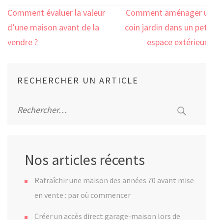
Navigation
Comment évaluer la valeur
Comment aménager un
de
d’une maison avant de la
coin jardin dans un petit
l’article
vendre ?
espace extérieur ?
RECHERCHER UN ARTICLE
Rechercher :
Nos articles récents
Rafraîchir une maison des années 70 avant mise
en vente : par où commencer
Créer un accès direct garage-maison lors de