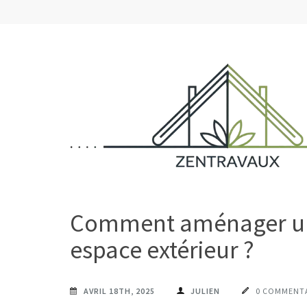
Aller
au
contenu
(Pressez
Entrée)
ZENTRAVAUX
Chez vous, naturellement mieux
Comment aménager un c
espace extérieur ?
AVRIL 18TH, 2025
JULIEN
0 COMMENT