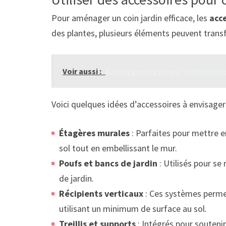
Pour aménager un coin jardin efficace, les
acc
des plantes, plusieurs éléments peuvent transf
Voir aussi :
Éclairage de garage : quelle puiss
Voici quelques idées d’accessoires à envisager 
Étagères murales
: Parfaites pour mettre en
sol tout en embellissant le mur.
Poufs et bancs de jardin
: Utilisés pour se
de jardin.
Récipients verticaux
: Ces systèmes permet
utilisant un minimum de surface au sol.
Treillis et supports
: Intégrés pour soutenir