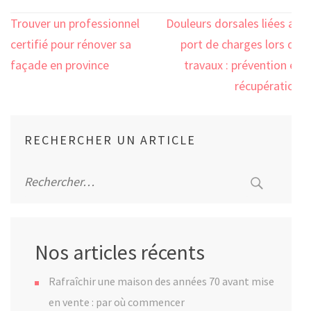
Navigation
Trouver un professionnel
Douleurs dorsales liées au
de
certifié pour rénover sa
port de charges lors de
l’article
façade en province
travaux : prévention et
récupération
RECHERCHER UN ARTICLE
Rechercher :
Nos articles récents
Rafraîchir une maison des années 70 avant mise
en vente : par où commencer