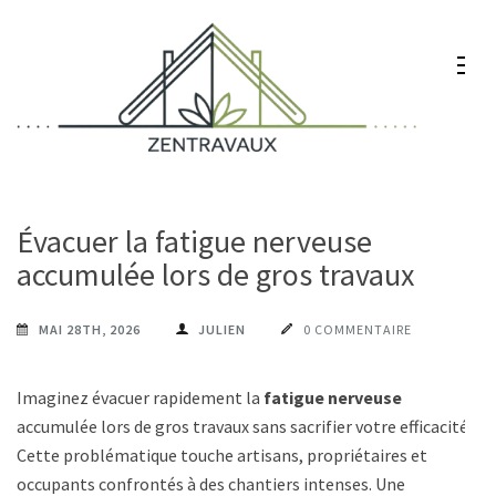
Aller
au
contenu
(Pressez
Entrée)
Zentravaux
Chez vous, naturellement mieux
Évacuer la fatigue nerveuse
accumulée lors de gros travaux
MAI 28TH, 2026
JULIEN
0 COMMENTAIRE
Imaginez évacuer rapidement la
fatigue nerveuse
accumulée lors de gros travaux sans sacrifier votre efficacité.
Cette problématique touche artisans, propriétaires et
occupants confrontés à des chantiers intenses. Une