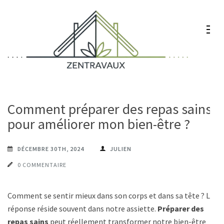
Aller
au
contenu
(Pressez
Entrée)
Zentravaux
Chez vous, naturellement mieux
Comment préparer des repas sains
pour améliorer mon bien-être ?
DÉCEMBRE 30TH, 2024
JULIEN
0 COMMENTAIRE
Comment se sentir mieux dans son corps et dans sa tête ? La
réponse réside souvent dans notre assiette.
Préparer des
repas sains
peut réellement transformer notre bien-être