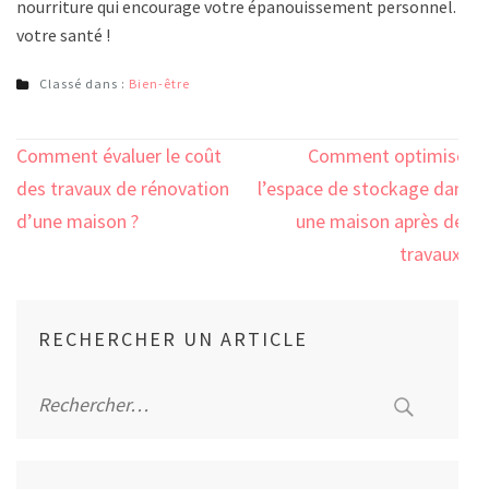
nourriture qui encourage votre épanouissement personnel. À
votre santé !
Classé dans :
Bien-être
Navigation
Comment évaluer le coût
Comment optimiser
de
des travaux de rénovation
l’espace de stockage dans
l’article
d’une maison ?
une maison après des
travaux ?
RECHERCHER UN ARTICLE
Rechercher :