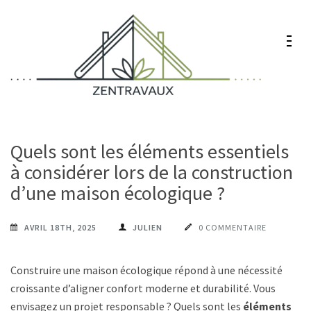
Aller
au
contenu
(Pressez
Entrée)
Zentravaux
Chez vous, naturellement mieux
Quels sont les éléments essentiels
à considérer lors de la construction
d’une maison écologique ?
AVRIL 18TH, 2025
JULIEN
0 COMMENTAIRE
Construire une maison écologique répond à une nécessité
croissante d’aligner confort moderne et durabilité. Vous
envisagez un projet responsable ? Quels sont les
éléments