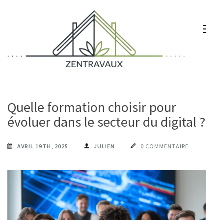
Aller
au
contenu
(Pressez
Entrée)
Zentravaux
Chez vous, naturellement mieux
Quelle formation choisir pour
évoluer dans le secteur du digital ?
AVRIL 19TH, 2025
JULIEN
0 COMMENTAIRE