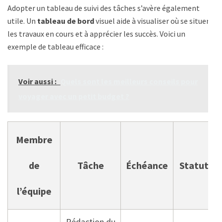
Adopter un tableau de suivi des tâches s’avère également
utile. Un
tableau de bord
visuel aide à visualiser où se situent
les travaux en cours et à apprécier les succès. Voici un
exemple de tableau efficace :
Voir aussi :
Quels sont les meilleurs conseils pour
voyager avec un petit budget ?
Membre
de
Tâche
Échéance
Statut
l’équipe
Rédaction du