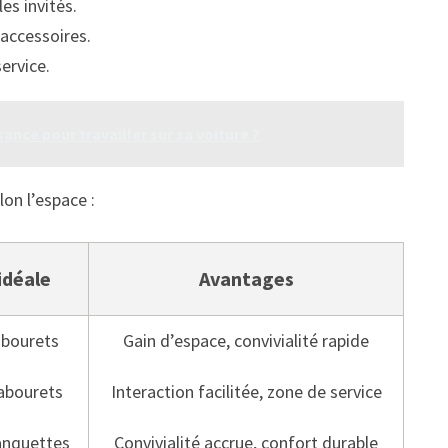
es invités.
 accessoires.
ervice.
ance pour travailler sur sa voiture ?
on l’espace :
idéale
Avantages
tabourets
Gain d’espace, convivialité rapide
tabourets
Interaction facilitée, zone de service
anquettes
Convivialité accrue, confort durable