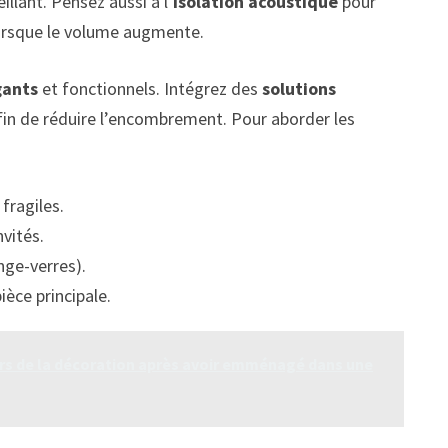
illant. Pensez aussi à l’
isolation acoustique
pour
lorsque le volume augmente.
gants
et fonctionnels. Intégrez des
solutions
 afin de réduire l’encombrement. Pour aborder les
fragiles.
vités.
ange-verres).
ièce principale.
s de la décoration après avoir emménagé dans une