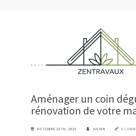
Aller
au
contenu
(Pressez
Entrée)
ZENTRAVAUX
Chez vous, naturellement mieux
Aménager un coin dégus
rénovation de votre m
OCTOBRE 15TH, 2025
JULIEN
0 COMM