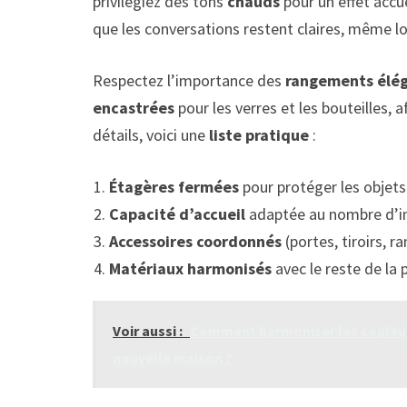
privilégiez des tons
chauds
pour un effet accue
que les conversations restent claires, même 
Respectez l’importance des
rangements élé
encastrées
pour les verres et les bouteilles,
détails, voici une
liste pratique
:
Étagères fermées
pour protéger les objets 
Capacité d’accueil
adaptée au nombre d’in
Accessoires coordonnés
(portes, tiroirs, r
Matériaux harmonisés
avec le reste de la p
Voir aussi :
Comment harmoniser les couleur
nouvelle maison ?